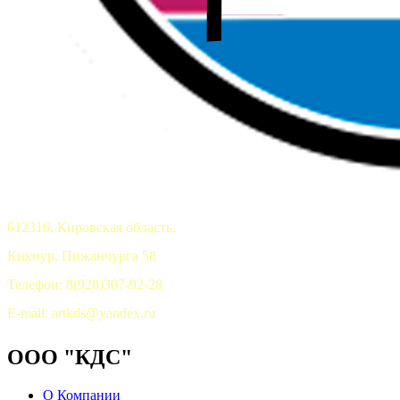
612316, Кировская область,
Кикнур, Пижанчурга 58
Телефон: 8(928)307-92-28
E-mail: artkds@yandex.ru
ООО "КДС"
О Компании