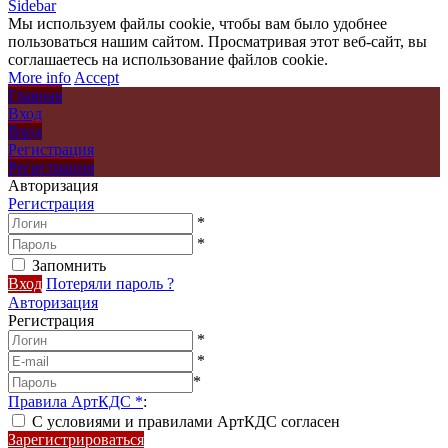
Sidebar
Мы используем файлы cookie, чтобы вам было удобнее
пользоваться нашим сайтом. Просматривая этот веб-сайт, вы
соглашаетесь на использование файлов cookie.
More info
Accept
Главная
Вход
Вход
Регистрация
Регистрация
Авторизация
Регистрация
*
*
Запомнить
Вход
Потеряли пароль ?
Авторизация
Регистрация
*
*
*
Правила АртКДС
*
:
С условиями и правилами АртКДС согласен
Зарегистрироваться