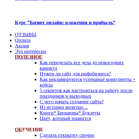
Курс ”Бизнес онлайн: вложения и прибыль”
ОТЗЫВЫ
Оплата
Акция
Это интересно
ПОЛЕЗНОЕ
Как переделать все дела до новогодних
каникул
Нужен ли сайт для инфобизнеса?
Как рекламируются успешные конкуренты +
кейсы
5 секретов как настроиться на работу после
праздников и выходных
С чего начать создание сайта?
Из истории визитки…
Книги* Брошюры* Буклеты
Цвет, который нравится
ОБ
УЧЕНИЕ
Сделать открытку срочно