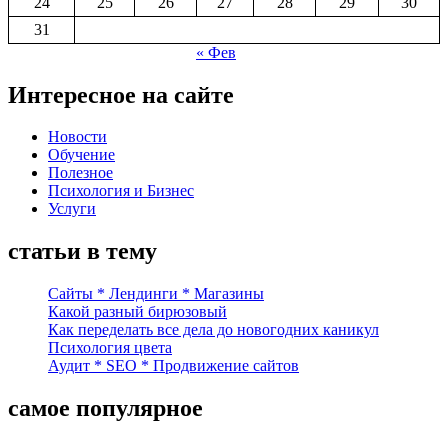
24
25
26
27
28
29
30
31
« Фев
Интересное на сайте
Новости
Обучение
Полезное
Психология и Бизнес
Услуги
статьи в тему
Сайты * Лендинги * Магазины
Какой разный бирюзовый
Как переделать все дела до новогодних каникул
Психология цвета
Аудит * SEO * Продвижение сайтов
самое популярное