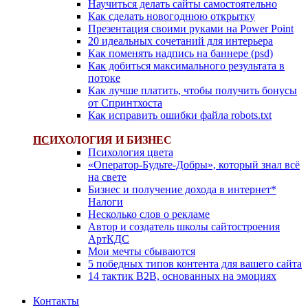
Научиться делать сайты самостоятельно
Как сделать новогоднюю открытку
Презентация своими руками на Power Point
20 идеальных сочетаний для интерьера
Как поменять надпись на баннере (psd)
Как добиться максимального результата в
потоке
Как лучше платить, чтобы получить бонусы
от Спринтхоста
Как исправить ошибки файла robots.txt
ПС
ИХОЛОГИЯ И БИЗНЕС
Психология цвета
«Оператор-Будьте-Добры», который знал всё
на свете
Бизнес и получение дохода в интернет*
Налоги
Несколько слов о рекламе
Автор и создатель школы сайтостроения
АртКДС
Мои мечты сбываются
5 победных типов контента для вашего сайта
14 тактик B2B, основанных на эмоциях
Контакты