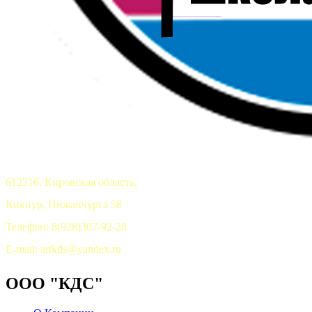
612316, Кировская область,
Кикнур, Пижанчурга 58
Телефон: 8(928)307-92-28
E-mail: artkds@yandex.ru
ООО "КДС"