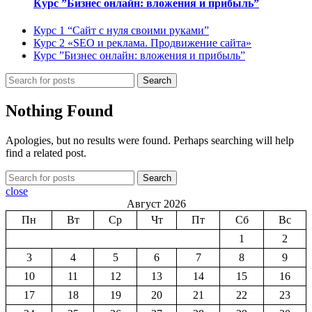
Курс ”Бизнес онлайн: вложения и прибыль”
Курс 1 “Сайт с нуля своими руками”
Курс 2 «SEO и реклама. Продвижение сайта»
Курс ”Бизнес онлайн: вложения и прибыль”
Search
Nothing Found
Apologies, but no results were found. Perhaps searching will help
find a related post.
Search
close
Август 2026
Пн
Вт
Ср
Чт
Пт
Сб
Вс
1
2
3
4
5
6
7
8
9
10
11
12
13
14
15
16
17
18
19
20
21
22
23