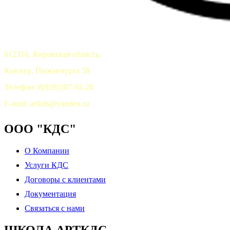
612316, Кировская область,
Кикнур, Пижанчурга 58
Телефон: 8(928)307-92-28
E-mail: artkds@yandex.ru
ООО "КДС"
О Компании
Услуги КДС
Договоры с клиентами
Документация
Связаться с нами
ШКОЛА АРТКДС