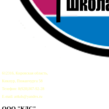
612316, Кировская область,
Кикнур, Пижанчурга 58
Телефон: 8(928)307-92-28
E-mail: artkds@yandex.ru
ООО "КДС"