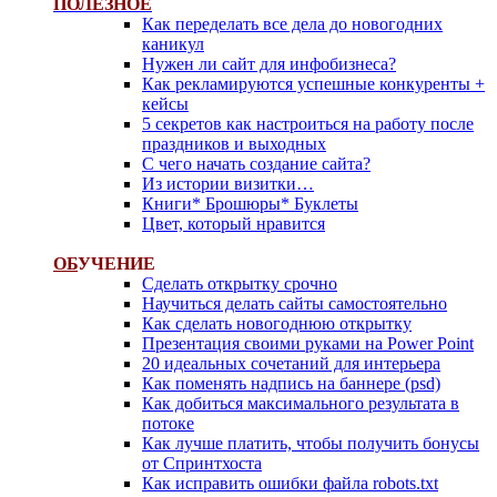
ПОЛЕЗНОЕ
Как переделать все дела до новогодних
каникул
Нужен ли сайт для инфобизнеса?
Как рекламируются успешные конкуренты +
кейсы
5 секретов как настроиться на работу после
праздников и выходных
С чего начать создание сайта?
Из истории визитки…
Книги* Брошюры* Буклеты
Цвет, который нравится
ОБ
УЧЕНИЕ
Сделать открытку срочно
Научиться делать сайты самостоятельно
Как сделать новогоднюю открытку
Презентация своими руками на Power Point
20 идеальных сочетаний для интерьера
Как поменять надпись на баннере (psd)
Как добиться максимального результата в
потоке
Как лучше платить, чтобы получить бонусы
от Спринтхоста
Как исправить ошибки файла robots.txt