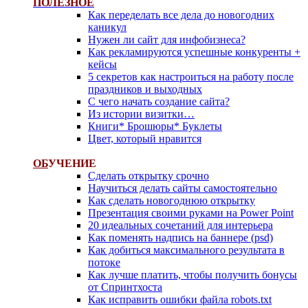
ПОЛЕЗНОЕ
Как переделать все дела до новогодних
каникул
Нужен ли сайт для инфобизнеса?
Как рекламируются успешные конкуренты +
кейсы
5 секретов как настроиться на работу после
праздников и выходных
С чего начать создание сайта?
Из истории визитки…
Книги* Брошюры* Буклеты
Цвет, который нравится
ОБ
УЧЕНИЕ
Сделать открытку срочно
Научиться делать сайты самостоятельно
Как сделать новогоднюю открытку
Презентация своими руками на Power Point
20 идеальных сочетаний для интерьера
Как поменять надпись на баннере (psd)
Как добиться максимального результата в
потоке
Как лучше платить, чтобы получить бонусы
от Спринтхоста
Как исправить ошибки файла robots.txt