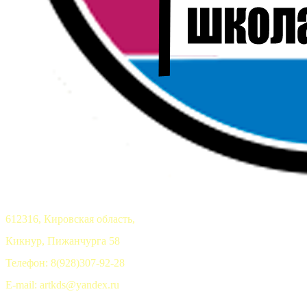
612316, Кировская область,
Кикнур, Пижанчурга 58
Телефон: 8(928)307-92-28
E-mail: artkds@yandex.ru