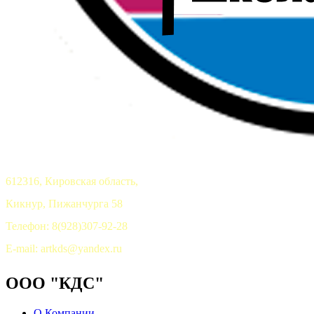
612316, Кировская область,
Кикнур, Пижанчурга 58
Телефон: 8(928)307-92-28
E-mail: artkds@yandex.ru
ООО "КДС"
О Компании