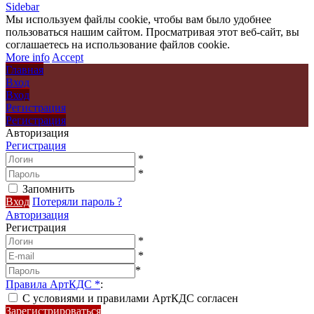
Sidebar
Мы используем файлы cookie, чтобы вам было удобнее
пользоваться нашим сайтом. Просматривая этот веб-сайт, вы
соглашаетесь на использование файлов cookie.
More info
Accept
Главная
Вход
Вход
Регистрация
Регистрация
Авторизация
Регистрация
*
*
Запомнить
Вход
Потеряли пароль ?
Авторизация
Регистрация
*
*
*
Правила АртКДС
*
:
С условиями и правилами АртКДС согласен
Зарегистрироваться