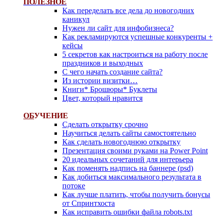
ПОЛЕЗНОЕ
Как переделать все дела до новогодних
каникул
Нужен ли сайт для инфобизнеса?
Как рекламируются успешные конкуренты +
кейсы
5 секретов как настроиться на работу после
праздников и выходных
С чего начать создание сайта?
Из истории визитки…
Книги* Брошюры* Буклеты
Цвет, который нравится
ОБ
УЧЕНИЕ
Сделать открытку срочно
Научиться делать сайты самостоятельно
Как сделать новогоднюю открытку
Презентация своими руками на Power Point
20 идеальных сочетаний для интерьера
Как поменять надпись на баннере (psd)
Как добиться максимального результата в
потоке
Как лучше платить, чтобы получить бонусы
от Спринтхоста
Как исправить ошибки файла robots.txt