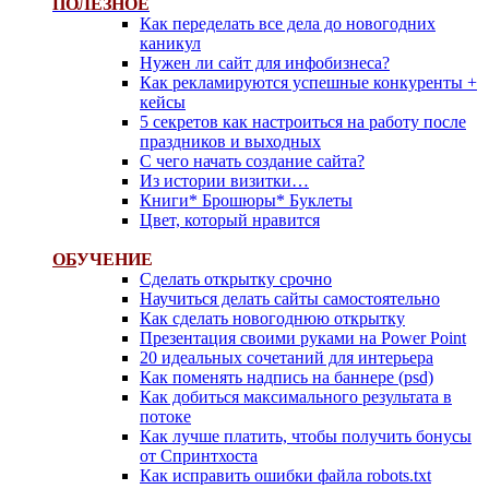
ПОЛЕЗНОЕ
Как переделать все дела до новогодних
каникул
Нужен ли сайт для инфобизнеса?
Как рекламируются успешные конкуренты +
кейсы
5 секретов как настроиться на работу после
праздников и выходных
С чего начать создание сайта?
Из истории визитки…
Книги* Брошюры* Буклеты
Цвет, который нравится
ОБ
УЧЕНИЕ
Сделать открытку срочно
Научиться делать сайты самостоятельно
Как сделать новогоднюю открытку
Презентация своими руками на Power Point
20 идеальных сочетаний для интерьера
Как поменять надпись на баннере (psd)
Как добиться максимального результата в
потоке
Как лучше платить, чтобы получить бонусы
от Спринтхоста
Как исправить ошибки файла robots.txt