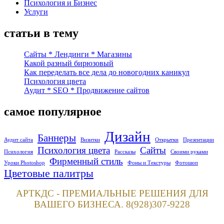
Психология и Бизнес
Услуги
статьи в тему
Сайты * Лендинги * Магазины
Какой разный бирюзовый
Как переделать все дела до новогодних каникул
Психология цвета
Аудит * SEO * Продвижение сайтов
самое популярное
Дизайн
Баннеры
Аудит сайта
Визитки
Открытки
Презентации
Психология цвета
Сайты
Психология
Рассказы
Своими руками
Фирменный стиль
Уроки Photoshop
Фоны и Текстуры
Фотошоп
Цветовые палитры
АРТКДС - ПРЕМИАЛЬНЫЕ РЕШЕНИЯ ДЛЯ
ВАШЕГО БИЗНЕСА. 8(928)307-9228