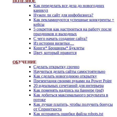
ПОЛЕЗНОЕ
Как переделать все дела до новогодних
каникул
Нужен ли сайт для инфобизнеса?
Как рекламируются успешные конкуренты +
кейсы
5 секретов как настроиться на работу после
праздников и выходных
С чего начать создание сайта?
Из истории визитки…
Книги* Брошюры* Буклеты
Цвет, который нравится
ОБ
УЧЕНИЕ
Сделать открытку срочно
Научиться делать сайты самостоятельно
Как сделать новогоднюю открытку
Презентация своими руками на Power Point
20 идеальных сочетаний для интерьера
Как поменять надпись на баннере (psd)
Как добиться максимального результата в
потоке
Как лучше платить, чтобы получить бонусы
от Спринтхоста
Как исправить ошибки файла robots.txt