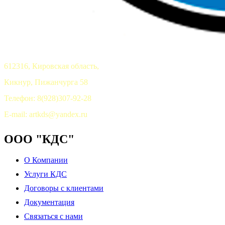
612316, Кировская область,
Кикнур, Пижанчурга 58
Телефон: 8(928)307-92-28
E-mail: artkds@yandex.ru
ООО "КДС"
О Компании
Услуги КДС
Договоры с клиентами
Документация
Связаться с нами