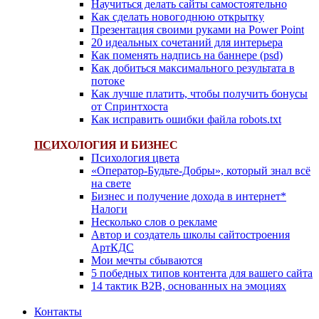
Научиться делать сайты самостоятельно
Как сделать новогоднюю открытку
Презентация своими руками на Power Point
20 идеальных сочетаний для интерьера
Как поменять надпись на баннере (psd)
Как добиться максимального результата в
потоке
Как лучше платить, чтобы получить бонусы
от Спринтхоста
Как исправить ошибки файла robots.txt
ПС
ИХОЛОГИЯ И БИЗНЕС
Психология цвета
«Оператор-Будьте-Добры», который знал всё
на свете
Бизнес и получение дохода в интернет*
Налоги
Несколько слов о рекламе
Автор и создатель школы сайтостроения
АртКДС
Мои мечты сбываются
5 победных типов контента для вашего сайта
14 тактик B2B, основанных на эмоциях
Контакты