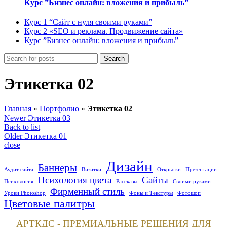
Курс ”Бизнес онлайн: вложения и прибыль”
Курс 1 “Сайт с нуля своими руками”
Курс 2 «SEO и реклама. Продвижение сайта»
Курс ”Бизнес онлайн: вложения и прибыль”
Search
Этикетка 02
Главная
»
Портфолио
»
Этикетка 02
Newer
Этикетка 03
Back to list
Older
Этикетка 01
close
Дизайн
Баннеры
Аудит сайта
Визитки
Открытки
Презентации
Психология цвета
Сайты
Психология
Рассказы
Своими руками
Фирменный стиль
Уроки Photoshop
Фоны и Текстуры
Фотошоп
Цветовые палитры
АРТКДС - ПРЕМИАЛЬНЫЕ РЕШЕНИЯ ДЛЯ