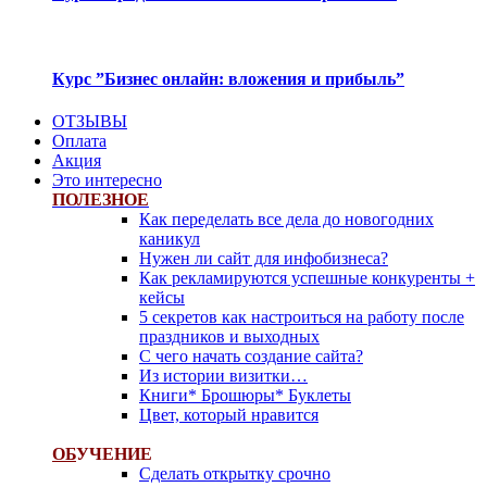
Курс ”Бизнес онлайн: вложения и прибыль”
ОТЗЫВЫ
Оплата
Акция
Это интересно
ПОЛЕЗНОЕ
Как переделать все дела до новогодних
каникул
Нужен ли сайт для инфобизнеса?
Как рекламируются успешные конкуренты +
кейсы
5 секретов как настроиться на работу после
праздников и выходных
С чего начать создание сайта?
Из истории визитки…
Книги* Брошюры* Буклеты
Цвет, который нравится
ОБ
УЧЕНИЕ
Сделать открытку срочно