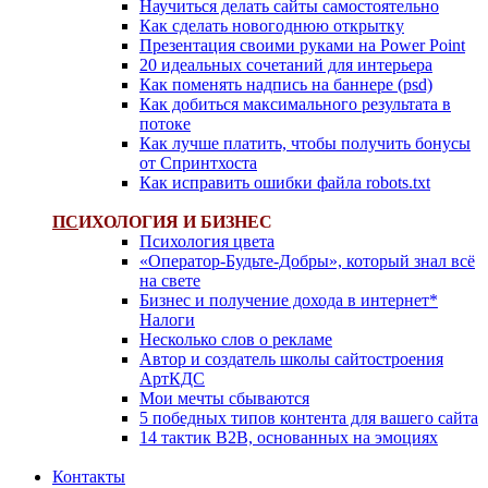
Научиться делать сайты самостоятельно
Как сделать новогоднюю открытку
Презентация своими руками на Power Point
20 идеальных сочетаний для интерьера
Как поменять надпись на баннере (psd)
Как добиться максимального результата в
потоке
Как лучше платить, чтобы получить бонусы
от Спринтхоста
Как исправить ошибки файла robots.txt
ПС
ИХОЛОГИЯ И БИЗНЕС
Психология цвета
«Оператор-Будьте-Добры», который знал всё
на свете
Бизнес и получение дохода в интернет*
Налоги
Несколько слов о рекламе
Автор и создатель школы сайтостроения
АртКДС
Мои мечты сбываются
5 победных типов контента для вашего сайта
14 тактик B2B, основанных на эмоциях
Контакты