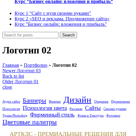
Курс ”Бизнес онлайн: вложения и прибыль”
Курс 1 “Сайт с нуля своими руками”
Курс 2 «SEO и реклама. Продвижение сайта»
Курс ”Бизнес онлайн: вложения и прибыль”
Search
Логотип 02
Главная
»
Портфолио
»
Логотип 02
Newer
Логотип 03
Back to list
Older
Логотип 01
close
Дизайн
Баннеры
Аудит сайта
Визитки
Открытки
Презентации
Психология цвета
Сайты
Психология
Рассказы
Своими руками
Фирменный стиль
Уроки Photoshop
Фоны и Текстуры
Фотошоп
Цветовые палитры
АРТКДС - ПРЕМИАЛЬНЫЕ РЕШЕНИЯ ДЛЯ