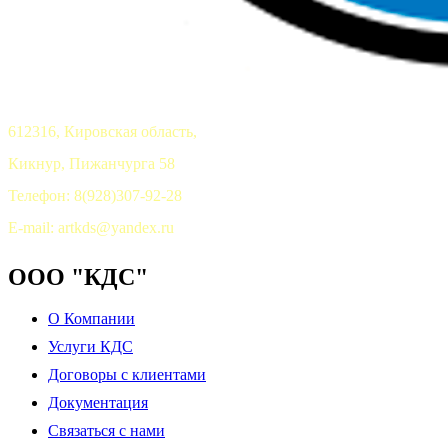
612316, Кировская область,
Кикнур, Пижанчурга 58
Телефон: 8(928)307-92-28
E-mail: artkds@yandex.ru
ООО "КДС"
О Компании
Услуги КДС
Договоры с клиентами
Документация
Связаться с нами