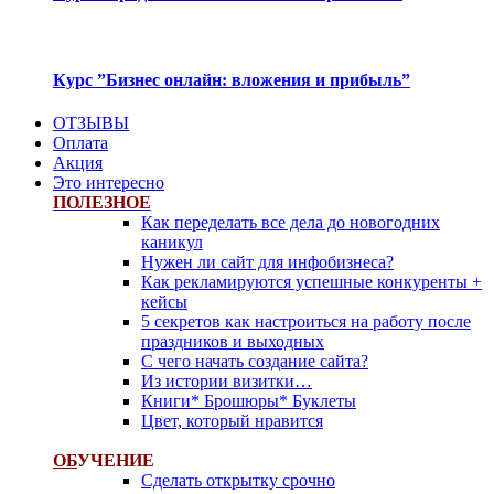
Курс ”Бизнес онлайн: вложения и прибыль”
ОТЗЫВЫ
Оплата
Акция
Это интересно
ПОЛЕЗНОЕ
Как переделать все дела до новогодних
каникул
Нужен ли сайт для инфобизнеса?
Как рекламируются успешные конкуренты +
кейсы
5 секретов как настроиться на работу после
праздников и выходных
С чего начать создание сайта?
Из истории визитки…
Книги* Брошюры* Буклеты
Цвет, который нравится
ОБ
УЧЕНИЕ
Сделать открытку срочно