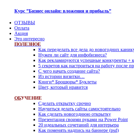
Курс ”Бизнес онлайн: вложения и прибыль”
ОТЗЫВЫ
Оплата
Акция
Это интересно
ПОЛЕЗНОЕ
Как переделать все дела до новогодних каник
Нужен ли сайт для инфобизнеса?
Как рекламируются успешные конкуренты + 
5 секретов как настроиться на работу после 
С чего начать создание сайта?
Из истории визитки…
Книги* Брошюры* Буклеты
Цвет, который нравится
ОБ
УЧЕНИЕ
Сделать открытку срочно
Научиться делать сайты самостоятельно
Как сделать новогоднюю открытку
Презентация своими руками на Power Point
20 идеальных сочетаний для интерьера
Как поменять надпись на баннере (psd)