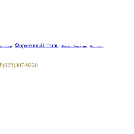
Фирменный стиль
hotoshop
Фоны и Текстуры
Фотошоп
928)307-9228