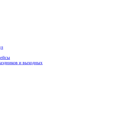
ул
кейсы
праздников и выходных