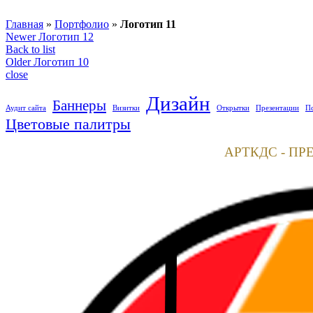
Главная
»
Портфолио
»
Логотип 11
Newer
Логотип 12
Back to list
Older
Логотип 10
close
Дизайн
Баннеры
Аудит сайта
Визитки
Открытки
Презентации
П
Цветовые палитры
АРТКДС - ПР