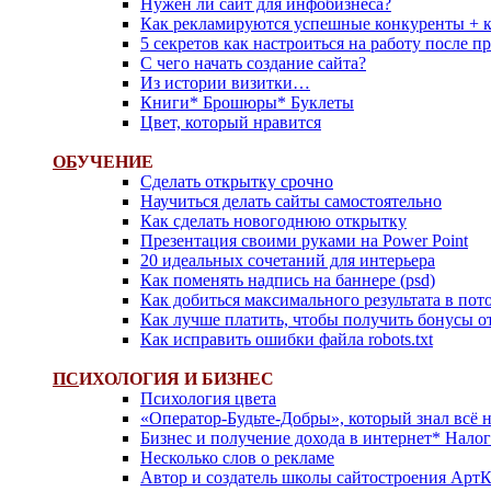
Нужен ли сайт для инфобизнеса?
Как рекламируются успешные конкуренты + 
5 секретов как настроиться на работу после 
С чего начать создание сайта?
Из истории визитки…
Книги* Брошюры* Буклеты
Цвет, который нравится
ОБ
УЧЕНИЕ
Сделать открытку срочно
Научиться делать сайты самостоятельно
Как сделать новогоднюю открытку
Презентация своими руками на Power Point
20 идеальных сочетаний для интерьера
Как поменять надпись на баннере (psd)
Как добиться максимального результата в пот
Как лучше платить, чтобы получить бонусы о
Как исправить ошибки файла robots.txt
ПС
ИХОЛОГИЯ И БИЗНЕС
Психология цвета
«Оператор-Будьте-Добры», который знал всё н
Бизнес и получение дохода в интернет* Нало
Несколько слов о рекламе
Автор и создатель школы сайтостроения Арт