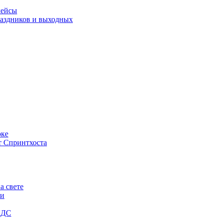
кейсы
праздников и выходных
оке
т Спринтхоста
а свете
ги
КДС