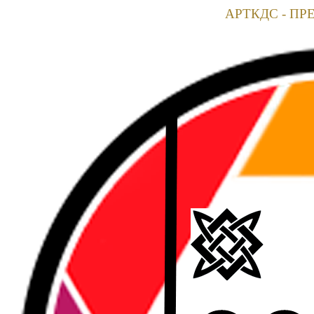
АРТКДС - ПР