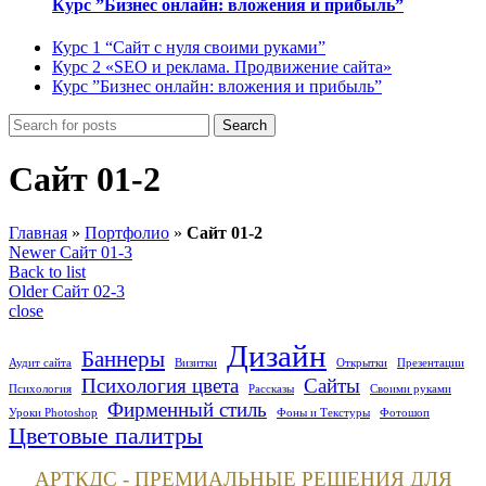
Курс ”Бизнес онлайн: вложения и прибыль”
Курс 1 “Сайт с нуля своими руками”
Курс 2 «SEO и реклама. Продвижение сайта»
Курс ”Бизнес онлайн: вложения и прибыль”
Search
Сайт 01-2
Главная
»
Портфолио
»
Сайт 01-2
Newer
Сайт 01-3
Back to list
Older
Сайт 02-3
close
Дизайн
Баннеры
Аудит сайта
Визитки
Открытки
Презентации
Психология цвета
Сайты
Психология
Рассказы
Своими руками
Фирменный стиль
Уроки Photoshop
Фоны и Текстуры
Фотошоп
Цветовые палитры
АРТКДС - ПРЕМИАЛЬНЫЕ РЕШЕНИЯ ДЛЯ