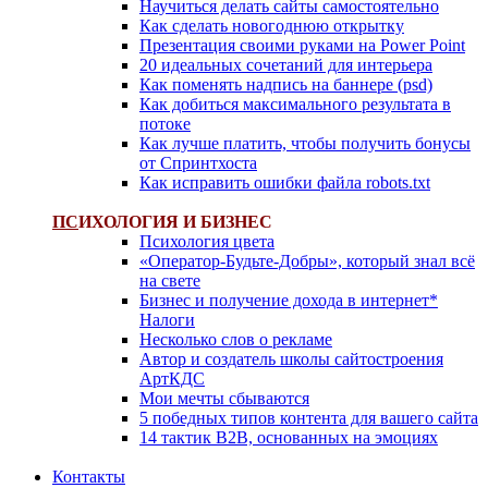
Научиться делать сайты самостоятельно
Как сделать новогоднюю открытку
Презентация своими руками на Power Point
20 идеальных сочетаний для интерьера
Как поменять надпись на баннере (psd)
Как добиться максимального результата в
потоке
Как лучше платить, чтобы получить бонусы
от Спринтхоста
Как исправить ошибки файла robots.txt
ПС
ИХОЛОГИЯ И БИЗНЕС
Психология цвета
«Оператор-Будьте-Добры», который знал всё
на свете
Бизнес и получение дохода в интернет*
Налоги
Несколько слов о рекламе
Автор и создатель школы сайтостроения
АртКДС
Мои мечты сбываются
5 победных типов контента для вашего сайта
14 тактик B2B, основанных на эмоциях
Контакты