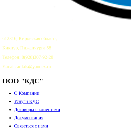
612316, Кировская область,
Кикнур, Пижанчурга 58
Телефон: 8(928)307-92-28
E-mail: artkds@yandex.ru
ООО "КДС"
О Компании
Услуги КДС
Договоры с клиентами
Документация
Связаться с нами