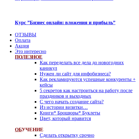
Курс ”Бизнес онлайн: вложения и прибыль”
ОТЗЫВЫ
Оплата
Акция
Это интересно
ПОЛЕЗНОЕ
Как переделать все дела до новогодних
каникул
Нужен ли сайт для инфобизнеса?
Как рекламируются успешные конкуренты +
кейсы
5 секретов как настроиться на работу после
праздников и выходных
С чего начать создание сайта?
Из истории визитки…
Книги* Брошюры* Буклеты
Цвет, который нравится
ОБ
УЧЕНИЕ
Сделать открытку срочно