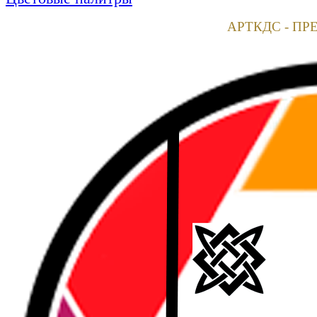
АРТКДС - ПР