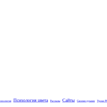
Психология цвета
Сайты
сихология
Рассказы
Своими руками
Уроки P