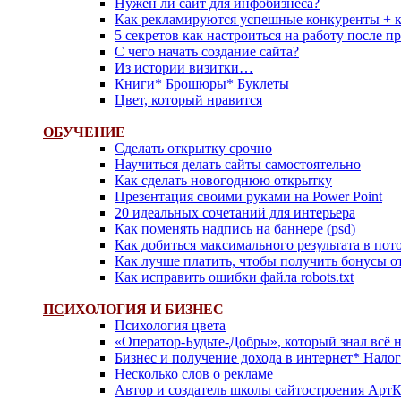
Нужен ли сайт для инфобизнеса?
Как рекламируются успешные конкуренты + 
5 секретов как настроиться на работу после 
С чего начать создание сайта?
Из истории визитки…
Книги* Брошюры* Буклеты
Цвет, который нравится
ОБ
УЧЕНИЕ
Сделать открытку срочно
Научиться делать сайты самостоятельно
Как сделать новогоднюю открытку
Презентация своими руками на Power Point
20 идеальных сочетаний для интерьера
Как поменять надпись на баннере (psd)
Как добиться максимального результата в пот
Как лучше платить, чтобы получить бонусы о
Как исправить ошибки файла robots.txt
ПС
ИХОЛОГИЯ И БИЗНЕС
Психология цвета
«Оператор-Будьте-Добры», который знал всё н
Бизнес и получение дохода в интернет* Нало
Несколько слов о рекламе
Автор и создатель школы сайтостроения Арт