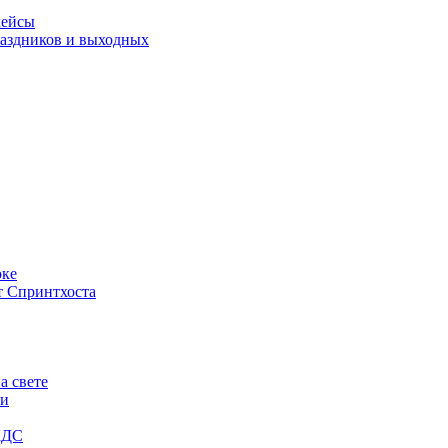
кейсы
праздников и выходных
оке
т Спринтхоста
а свете
ги
КДС