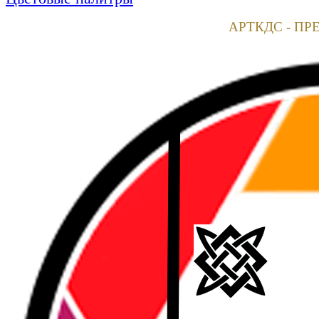
АРТКДС - ПР