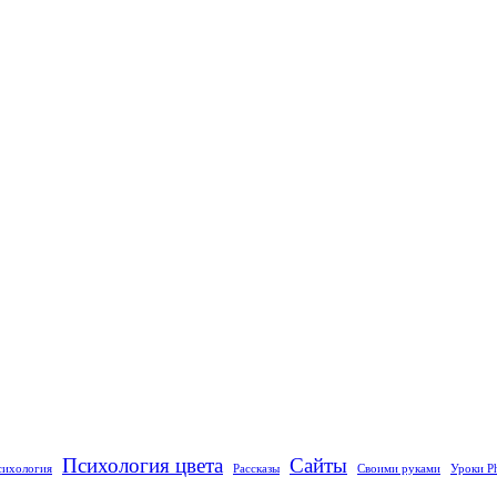
Психология цвета
Сайты
сихология
Рассказы
Своими руками
Уроки P