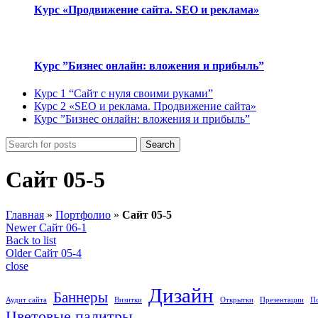
Курс «Продвижение сайта. SEO и реклама»
Курс ”Бизнес онлайн: вложения и прибыль”
Курс 1 “Сайт с нуля своими руками”
Курс 2 «SEO и реклама. Продвижение сайта»
Курс ”Бизнес онлайн: вложения и прибыль”
Search
Сайт 05-5
Главная
»
Портфолио
»
Сайт 05-5
Newer
Сайт 06-1
Back to list
Older
Сайт 05-4
close
Дизайн
Баннеры
Аудит сайта
Визитки
Открытки
Презентации
П
Цветовые палитры