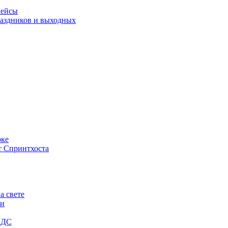
кейсы
праздников и выходных
оке
т Спринтхоста
а свете
ги
КДС