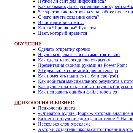
Нужен ли сайт для инфобизнеса?
Как рекламируются успешные конкуренты + 
5 секретов как настроиться на работу после 
С чего начать создание сайта?
Из истории визитки…
Книги* Брошюры* Буклеты
Цвет, который нравится
ОБ
УЧЕНИЕ
Сделать открытку срочно
Научиться делать сайты самостоятельно
Как сделать новогоднюю открытку
Презентация своими руками на Power Point
20 идеальных сочетаний для интерьера
Как поменять надпись на баннере (psd)
Как добиться максимального результата в пот
Как лучше платить, чтобы получить бонусы о
Как исправить ошибки файла robots.txt
ПС
ИХОЛОГИЯ И БИЗНЕС
Психология цвета
«Оператор-Будьте-Добры», который знал всё н
Бизнес и получение дохода в интернет* Нало
Несколько слов о рекламе
Автор и создатель школы сайтостроения Арт