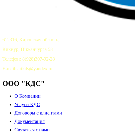
612316, Кировская область,
Кикнур, Пижанчурга 58
Телефон: 8(928)307-92-28
E-mail: artkds@yandex.ru
ООО "КДС"
О Компании
Услуги КДС
Договоры с клиентами
Документация
Связаться с нами