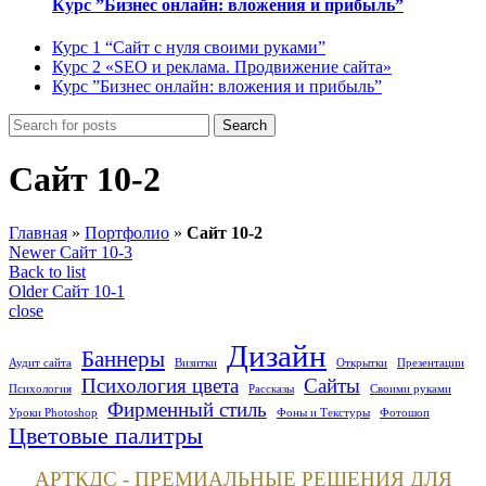
Курс ”Бизнес онлайн: вложения и прибыль”
Курс 1 “Сайт с нуля своими руками”
Курс 2 «SEO и реклама. Продвижение сайта»
Курс ”Бизнес онлайн: вложения и прибыль”
Search
Сайт 10-2
Главная
»
Портфолио
»
Сайт 10-2
Newer
Сайт 10-3
Back to list
Older
Сайт 10-1
close
Дизайн
Баннеры
Аудит сайта
Визитки
Открытки
Презентации
Психология цвета
Сайты
Психология
Рассказы
Своими руками
Фирменный стиль
Уроки Photoshop
Фоны и Текстуры
Фотошоп
Цветовые палитры
АРТКДС - ПРЕМИАЛЬНЫЕ РЕШЕНИЯ ДЛЯ