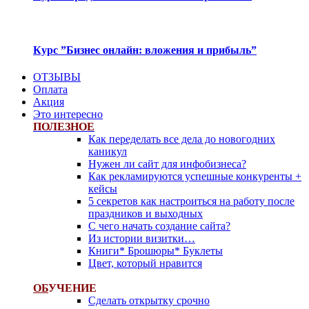
Курс ”Бизнес онлайн: вложения и прибыль”
ОТЗЫВЫ
Оплата
Акция
Это интересно
ПОЛЕЗНОЕ
Как переделать все дела до новогодних
каникул
Нужен ли сайт для инфобизнеса?
Как рекламируются успешные конкуренты +
кейсы
5 секретов как настроиться на работу после
праздников и выходных
С чего начать создание сайта?
Из истории визитки…
Книги* Брошюры* Буклеты
Цвет, который нравится
ОБ
УЧЕНИЕ
Сделать открытку срочно