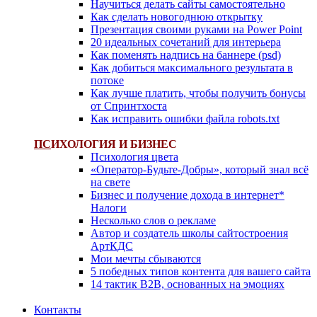
Научиться делать сайты самостоятельно
Как сделать новогоднюю открытку
Презентация своими руками на Power Point
20 идеальных сочетаний для интерьера
Как поменять надпись на баннере (psd)
Как добиться максимального результата в
потоке
Как лучше платить, чтобы получить бонусы
от Спринтхоста
Как исправить ошибки файла robots.txt
ПС
ИХОЛОГИЯ И БИЗНЕС
Психология цвета
«Оператор-Будьте-Добры», который знал всё
на свете
Бизнес и получение дохода в интернет*
Налоги
Несколько слов о рекламе
Автор и создатель школы сайтостроения
АртКДС
Мои мечты сбываются
5 победных типов контента для вашего сайта
14 тактик B2B, основанных на эмоциях
Контакты