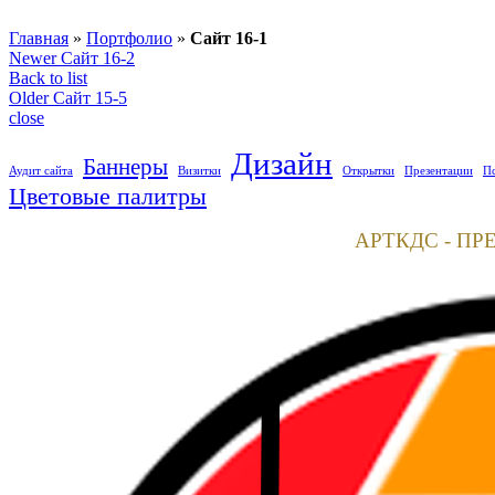
Главная
»
Портфолио
»
Сайт 16-1
Newer
Сайт 16-2
Back to list
Older
Сайт 15-5
close
Дизайн
Баннеры
Аудит сайта
Визитки
Открытки
Презентации
П
Цветовые палитры
АРТКДС - ПР