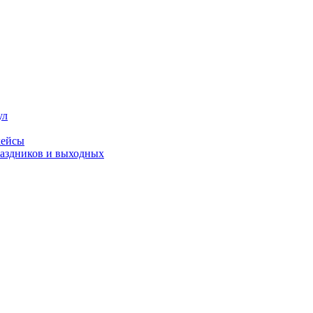
ул
кейсы
праздников и выходных