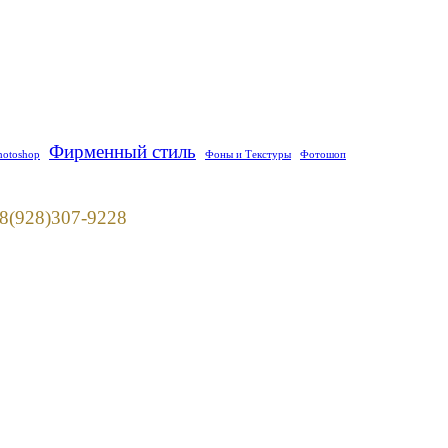
Фирменный стиль
hotoshop
Фоны и Текстуры
Фотошоп
928)307-9228