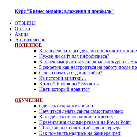
Курс ”Бизнес онлайн: вложения и прибыль”
ОТЗЫВЫ
Оплата
Акция
Это интересно
ПОЛЕЗНОЕ
Как переделать все дела до новогодних каник
Нужен ли сайт для инфобизнеса?
Как рекламируются успешные конкуренты + 
5 секретов как настроиться на работу после 
С чего начать создание сайта?
Из истории визитки…
Книги* Брошюры* Буклеты
Цвет, который нравится
ОБ
УЧЕНИЕ
Сделать открытку срочно
Научиться делать сайты самостоятельно
Как сделать новогоднюю открытку
Презентация своими руками на Power Point
20 идеальных сочетаний для интерьера
Как поменять надпись на баннере (psd)