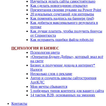
Научиться делать сайты самостоятельно
Как сделать новогоднюю открытку
Презентация своими руками на Power Point
20 идеальных сочетаний для интерьера
Как поменять надпись на баннере (psd)
Как добиться максимального результата в
потоке
Как лучше платить, чтобы получить бонусы
от Спринтхоста
Как исправить ошибки файла robots.txt
ПС
ИХОЛОГИЯ И БИЗНЕС
Психология цвета
«Оператор-Будьте-Добры», который знал всё
на свете
Бизнес и получение дохода в интернет*
Налоги
Несколько слов о рекламе
Автор и создатель школы сайтостроения
АртКДС
Мои мечты сбываются
5 победных типов контента для вашего сайта
14 тактик B2B, основанных на эмоциях
Контакты