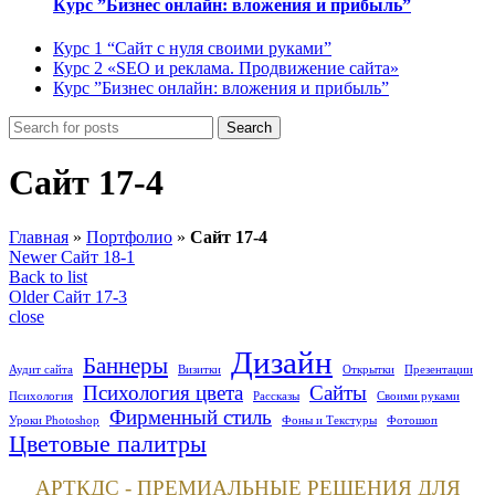
Курс ”Бизнес онлайн: вложения и прибыль”
Курс 1 “Сайт с нуля своими руками”
Курс 2 «SEO и реклама. Продвижение сайта»
Курс ”Бизнес онлайн: вложения и прибыль”
Search
Сайт 17-4
Главная
»
Портфолио
»
Сайт 17-4
Newer
Сайт 18-1
Back to list
Older
Сайт 17-3
close
Дизайн
Баннеры
Аудит сайта
Визитки
Открытки
Презентации
Психология цвета
Сайты
Психология
Рассказы
Своими руками
Фирменный стиль
Уроки Photoshop
Фоны и Текстуры
Фотошоп
Цветовые палитры
АРТКДС - ПРЕМИАЛЬНЫЕ РЕШЕНИЯ ДЛЯ