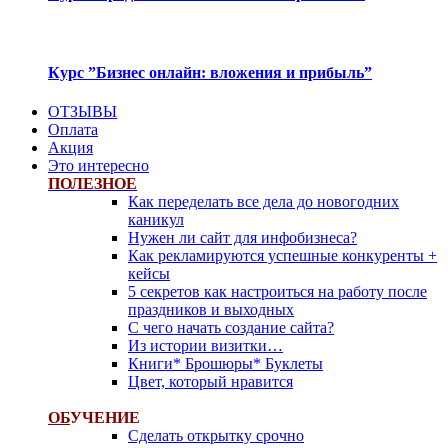
Курс ”Бизнес онлайн: вложения и прибыль”
ОТЗЫВЫ
Оплата
Акция
Это интересно
ПОЛЕЗНОЕ
Как переделать все дела до новогодних
каникул
Нужен ли сайт для инфобизнеса?
Как рекламируются успешные конкуренты +
кейсы
5 секретов как настроиться на работу после
праздников и выходных
С чего начать создание сайта?
Из истории визитки…
Книги* Брошюры* Буклеты
Цвет, который нравится
ОБ
УЧЕНИЕ
Сделать открытку срочно