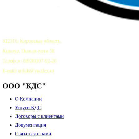
612316, Кировская область,
Кикнур, Пижанчурга 58
Телефон: 8(928)307-92-28
E-mail: artkds@yandex.ru
ООО "КДС"
О Компании
Услуги КДС
Договоры с клиентами
Документация
Связаться с нами