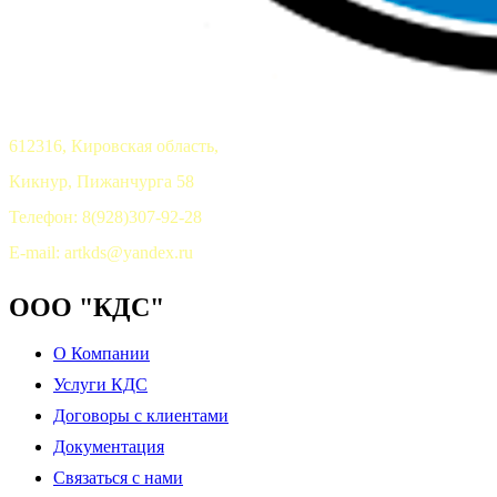
612316, Кировская область,
Кикнур, Пижанчурга 58
Телефон: 8(928)307-92-28
E-mail: artkds@yandex.ru
ООО "КДС"
О Компании
Услуги КДС
Договоры с клиентами
Документация
Связаться с нами