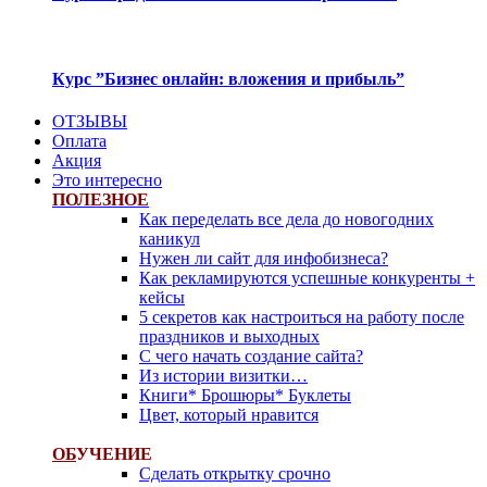
Курс ”Бизнес онлайн: вложения и прибыль”
ОТЗЫВЫ
Оплата
Акция
Это интересно
ПОЛЕЗНОЕ
Как переделать все дела до новогодних
каникул
Нужен ли сайт для инфобизнеса?
Как рекламируются успешные конкуренты +
кейсы
5 секретов как настроиться на работу после
праздников и выходных
С чего начать создание сайта?
Из истории визитки…
Книги* Брошюры* Буклеты
Цвет, который нравится
ОБ
УЧЕНИЕ
Сделать открытку срочно