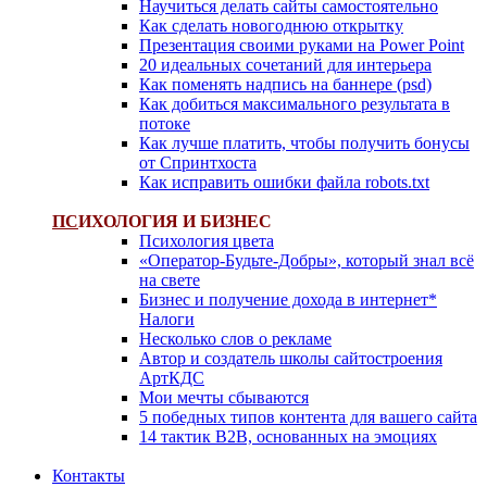
Научиться делать сайты самостоятельно
Как сделать новогоднюю открытку
Презентация своими руками на Power Point
20 идеальных сочетаний для интерьера
Как поменять надпись на баннере (psd)
Как добиться максимального результата в
потоке
Как лучше платить, чтобы получить бонусы
от Спринтхоста
Как исправить ошибки файла robots.txt
ПС
ИХОЛОГИЯ И БИЗНЕС
Психология цвета
«Оператор-Будьте-Добры», который знал всё
на свете
Бизнес и получение дохода в интернет*
Налоги
Несколько слов о рекламе
Автор и создатель школы сайтостроения
АртКДС
Мои мечты сбываются
5 победных типов контента для вашего сайта
14 тактик B2B, основанных на эмоциях
Контакты