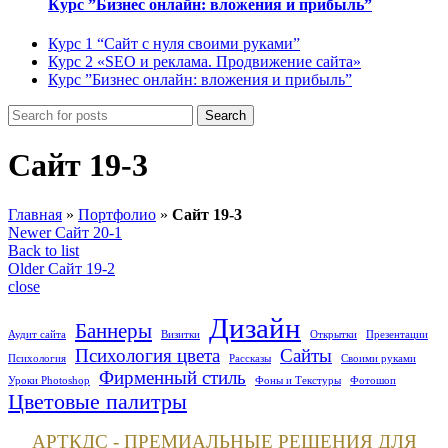
Курс ”Бизнес онлайн: вложения и прибыль”
Курс 1 “Сайт с нуля своими руками”
Курс 2 «SEO и реклама. Продвижение сайта»
Курс ”Бизнес онлайн: вложения и прибыль”
Search
Сайт 19-3
Главная
»
Портфолио
»
Сайт 19-3
Newer
Сайт 20-1
Back to list
Older
Сайт 19-2
close
Дизайн
Баннеры
Аудит сайта
Визитки
Открытки
Презентации
Психология цвета
Сайты
Психология
Рассказы
Своими руками
Фирменный стиль
Уроки Photoshop
Фоны и Текстуры
Фотошоп
Цветовые палитры
АРТКДС - ПРЕМИАЛЬНЫЕ РЕШЕНИЯ ДЛЯ