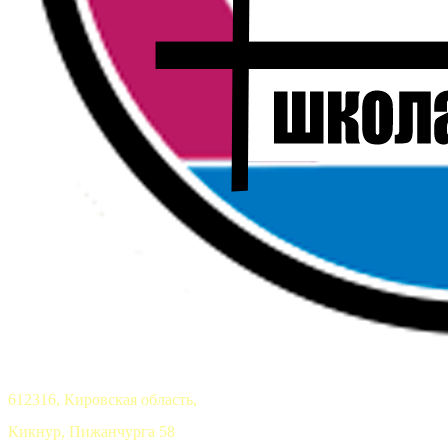
612316, Кировская область,
Кикнур, Пижанчурга 58