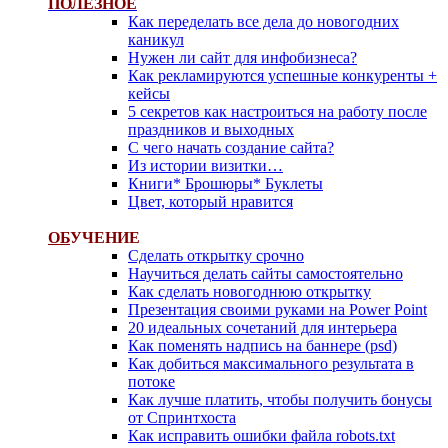
ПОЛЕЗНОЕ
Как переделать все дела до новогодних
каникул
Нужен ли сайт для инфобизнеса?
Как рекламируются успешные конкуренты +
кейсы
5 секретов как настроиться на работу после
праздников и выходных
С чего начать создание сайта?
Из истории визитки…
Книги* Брошюры* Буклеты
Цвет, который нравится
ОБ
УЧЕНИЕ
Сделать открытку срочно
Научиться делать сайты самостоятельно
Как сделать новогоднюю открытку
Презентация своими руками на Power Point
20 идеальных сочетаний для интерьера
Как поменять надпись на баннере (psd)
Как добиться максимального результата в
потоке
Как лучше платить, чтобы получить бонусы
от Спринтхоста
Как исправить ошибки файла robots.txt