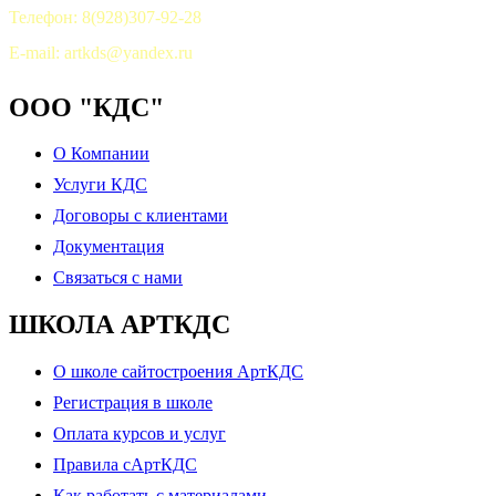
Телефон: 8(928)307-92-28
E-mail: artkds@yandex.ru
ООО "КДС"
О Компании
Услуги КДС
Договоры с клиентами
Документация
Связаться с нами
ШКОЛА АРТКДС
О школе сайтостроения АртКДС
Регистрация в школе
Оплата курсов и услуг
Правила сАртКДС
Как работать с материалами