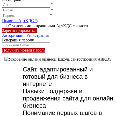
*
*
*
Правила АртКДС
*
:
С условиями и правилами АртКДС согласен
Зарегистрироваться
Авторизация
Регистрация
Генерация пароля
Получить новый пароль
Сайт, адаптированный и
готовый для бизнеса в
интернете
Навыки поддержки и
продвижения сайта для онлайн
бизнеса
Понимание первых шагов в