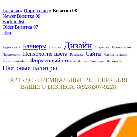
Главная
»
Портфолио
»
Визитка 08
Newer
Визитка 09
Back to list
Older
Визитка 07
close
Дизайн
Баннеры
Аудит сайта
Визитки
Открытки
Презентации
Психология цвета
Сайты
Психология
Рассказы
Своими руками
Фирменный стиль
Уроки Photoshop
Фоны и Текстуры
Фотошоп
Цветовые палитры
АРТКДС - ПРЕМИАЛЬНЫЕ РЕШЕНИЯ ДЛЯ
ВАШЕГО БИЗНЕСА. 8(928)307-9228