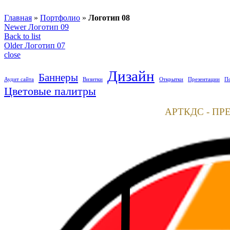
Главная
»
Портфолио
»
Логотип 08
Newer
Логотип 09
Back to list
Older
Логотип 07
close
Дизайн
Баннеры
Аудит сайта
Визитки
Открытки
Презентации
П
Цветовые палитры
АРТКДС - ПР