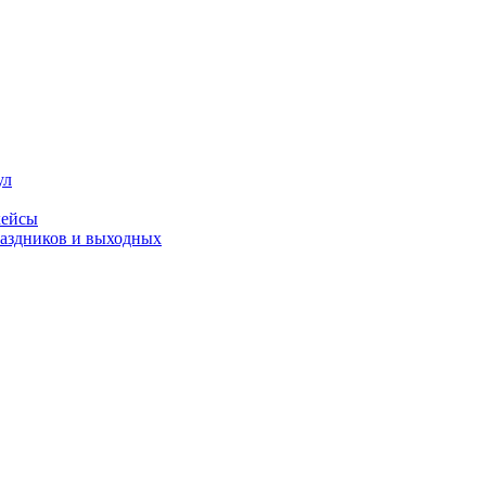
ул
кейсы
праздников и выходных