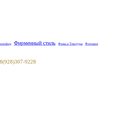
Фирменный стиль
hotoshop
Фоны и Текстуры
Фотошоп
928)307-9228