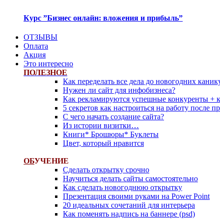
Курс ”Бизнес онлайн: вложения и прибыль”
ОТЗЫВЫ
Оплата
Акция
Это интересно
ПОЛЕЗНОЕ
Как переделать все дела до новогодних каник
Нужен ли сайт для инфобизнеса?
Как рекламируются успешные конкуренты + 
5 секретов как настроиться на работу после 
С чего начать создание сайта?
Из истории визитки…
Книги* Брошюры* Буклеты
Цвет, который нравится
ОБ
УЧЕНИЕ
Сделать открытку срочно
Научиться делать сайты самостоятельно
Как сделать новогоднюю открытку
Презентация своими руками на Power Point
20 идеальных сочетаний для интерьера
Как поменять надпись на баннере (psd)