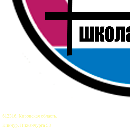
612316, Кировская область,
Кикнур, Пижанчурга 58