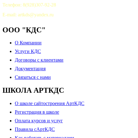
Телефон: 8(928)307-92-28
E-mail: artkds@yandex.ru
ООО "КДС"
О Компании
Услуги КДС
Договоры с клиентами
Документация
Связаться с нами
ШКОЛА АРТКДС
О школе сайтостроения АртКДС
Регистрация в школе
Оплата курсов и услуг
Правила сАртКДС
Как работать с материалами