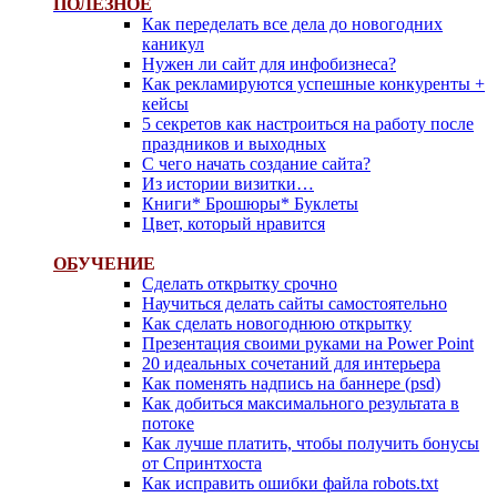
ПОЛЕЗНОЕ
Как переделать все дела до новогодних
каникул
Нужен ли сайт для инфобизнеса?
Как рекламируются успешные конкуренты +
кейсы
5 секретов как настроиться на работу после
праздников и выходных
С чего начать создание сайта?
Из истории визитки…
Книги* Брошюры* Буклеты
Цвет, который нравится
ОБ
УЧЕНИЕ
Сделать открытку срочно
Научиться делать сайты самостоятельно
Как сделать новогоднюю открытку
Презентация своими руками на Power Point
20 идеальных сочетаний для интерьера
Как поменять надпись на баннере (psd)
Как добиться максимального результата в
потоке
Как лучше платить, чтобы получить бонусы
от Спринтхоста
Как исправить ошибки файла robots.txt