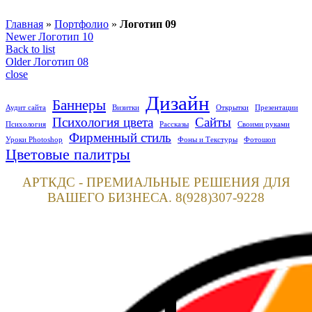
Главная
»
Портфолио
»
Логотип 09
Newer
Логотип 10
Back to list
Older
Логотип 08
close
Дизайн
Баннеры
Аудит сайта
Визитки
Открытки
Презентации
Психология цвета
Сайты
Психология
Рассказы
Своими руками
Фирменный стиль
Уроки Photoshop
Фоны и Текстуры
Фотошоп
Цветовые палитры
АРТКДС - ПРЕМИАЛЬНЫЕ РЕШЕНИЯ ДЛЯ
ВАШЕГО БИЗНЕСА. 8(928)307-9228