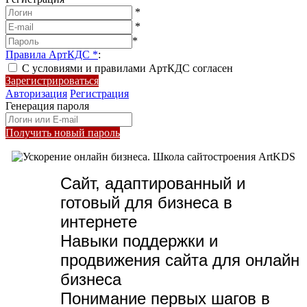
*
*
*
Правила АртКДС
*
:
С условиями и правилами АртКДС согласен
Зарегистрироваться
Авторизация
Регистрация
Генерация пароля
Получить новый пароль
Сайт, адаптированный и
готовый для бизнеса в
интернете
Навыки поддержки и
продвижения сайта для онлайн
бизнеса
Понимание первых шагов в