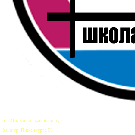
612316, Кировская область,
Кикнур, Пижанчурга 58