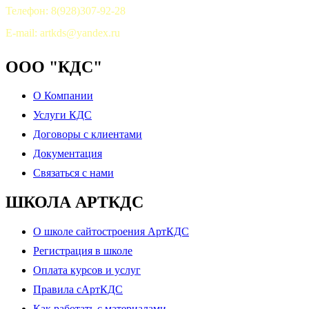
Телефон: 8(928)307-92-28
E-mail: artkds@yandex.ru
ООО "КДС"
О Компании
Услуги КДС
Договоры с клиентами
Документация
Связаться с нами
ШКОЛА АРТКДС
О школе сайтостроения АртКДС
Регистрация в школе
Оплата курсов и услуг
Правила сАртКДС
Как работать с материалами