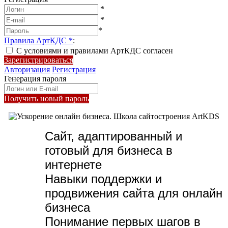
*
*
*
Правила АртКДС
*
:
С условиями и правилами АртКДС согласен
Зарегистрироваться
Авторизация
Регистрация
Генерация пароля
Получить новый пароль
Сайт, адаптированный и
готовый для бизнеса в
интернете
Навыки поддержки и
продвижения сайта для онлайн
бизнеса
Понимание первых шагов в