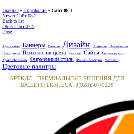
Главная
»
Портфолио
»
Сайт 08-1
Newer
Сайт 08-2
Back to list
Older
Сайт 07-5
close
Дизайн
Баннеры
Аудит сайта
Визитки
Открытки
Презентации
Психология цвета
Сайты
Психология
Рассказы
Своими руками
Фирменный стиль
Уроки Photoshop
Фоны и Текстуры
Фотошоп
Цветовые палитры
АРТКДС - ПРЕМИАЛЬНЫЕ РЕШЕНИЯ ДЛЯ
ВАШЕГО БИЗНЕСА. 8(928)307-9228