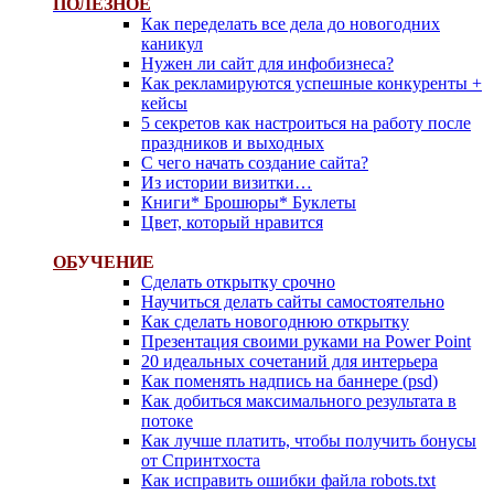
ПОЛЕЗНОЕ
Как переделать все дела до новогодних
каникул
Нужен ли сайт для инфобизнеса?
Как рекламируются успешные конкуренты +
кейсы
5 секретов как настроиться на работу после
праздников и выходных
С чего начать создание сайта?
Из истории визитки…
Книги* Брошюры* Буклеты
Цвет, который нравится
ОБ
УЧЕНИЕ
Сделать открытку срочно
Научиться делать сайты самостоятельно
Как сделать новогоднюю открытку
Презентация своими руками на Power Point
20 идеальных сочетаний для интерьера
Как поменять надпись на баннере (psd)
Как добиться максимального результата в
потоке
Как лучше платить, чтобы получить бонусы
от Спринтхоста
Как исправить ошибки файла robots.txt