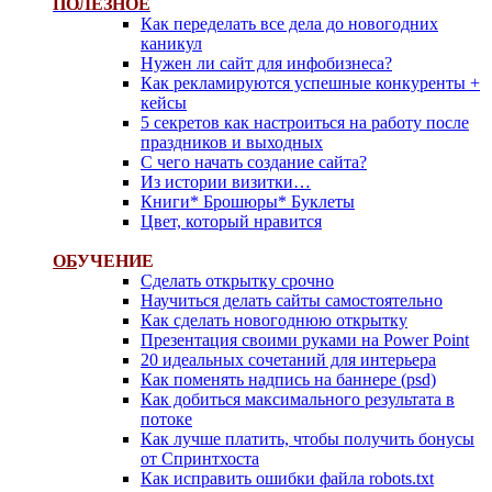
ПОЛЕЗНОЕ
Как переделать все дела до новогодних
каникул
Нужен ли сайт для инфобизнеса?
Как рекламируются успешные конкуренты +
кейсы
5 секретов как настроиться на работу после
праздников и выходных
С чего начать создание сайта?
Из истории визитки…
Книги* Брошюры* Буклеты
Цвет, который нравится
ОБ
УЧЕНИЕ
Сделать открытку срочно
Научиться делать сайты самостоятельно
Как сделать новогоднюю открытку
Презентация своими руками на Power Point
20 идеальных сочетаний для интерьера
Как поменять надпись на баннере (psd)
Как добиться максимального результата в
потоке
Как лучше платить, чтобы получить бонусы
от Спринтхоста
Как исправить ошибки файла robots.txt