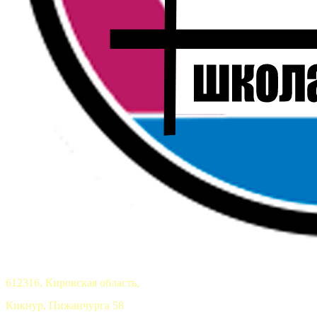
612316, Кировская область,
Кикнур, Пижанчурга 58