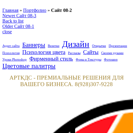
Главная
»
Портфолио
»
Сайт 08-2
Newer
Сайт 08-3
Back to list
Older
Сайт 08-1
close
Дизайн
Баннеры
Аудит сайта
Визитки
Открытки
Презентации
Психология цвета
Сайты
Психология
Рассказы
Своими руками
Фирменный стиль
Уроки Photoshop
Фоны и Текстуры
Фотошоп
Цветовые палитры
АРТКДС - ПРЕМИАЛЬНЫЕ РЕШЕНИЯ ДЛЯ
ВАШЕГО БИЗНЕСА. 8(928)307-9228