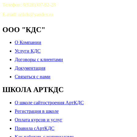
Телефон: 8(928)307-92-28
E-mail: artkds@yandex.ru
ООО "КДС"
О Компании
Услуги КДС
Договоры с клиентами
Документация
Связаться с нами
ШКОЛА АРТКДС
О школе сайтостроения АртКДС
Регистрация в школе
Оплата курсов и услуг
Правила сАртКДС
Как работать с материалами