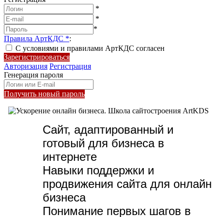
*
*
*
Правила АртКДС
*
:
С условиями и правилами АртКДС согласен
Зарегистрироваться
Авторизация
Регистрация
Генерация пароля
Получить новый пароль
Сайт, адаптированный и
готовый для бизнеса в
интернете
Навыки поддержки и
продвижения сайта для онлайн
бизнеса
Понимание первых шагов в