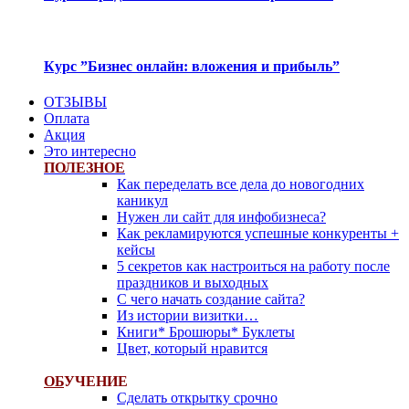
Курс ”Бизнес онлайн: вложения и прибыль”
ОТЗЫВЫ
Оплата
Акция
Это интересно
ПОЛЕЗНОЕ
Как переделать все дела до новогодних
каникул
Нужен ли сайт для инфобизнеса?
Как рекламируются успешные конкуренты +
кейсы
5 секретов как настроиться на работу после
праздников и выходных
С чего начать создание сайта?
Из истории визитки…
Книги* Брошюры* Буклеты
Цвет, который нравится
ОБ
УЧЕНИЕ
Сделать открытку срочно