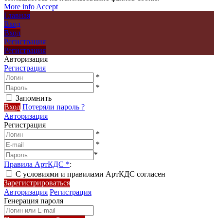
More info
Accept
Главная
Вход
Вход
Регистрация
Регистрация
Авторизация
Регистрация
*
*
Запомнить
Вход
Потеряли пароль ?
Авторизация
Регистрация
*
*
*
Правила АртКДС
*
:
С условиями и правилами АртКДС согласен
Зарегистрироваться
Авторизация
Регистрация
Генерация пароля