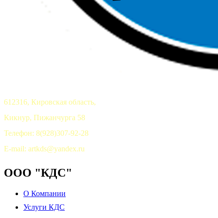
612316, Кировская область,
Кикнур, Пижанчурга 58
Телефон: 8(928)307-92-28
E-mail: artkds@yandex.ru
ООО "КДС"
О Компании
Услуги КДС