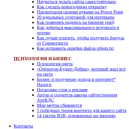
Научиться делать сайты самостоятельно
Как сделать новогоднюю открытку
Презентация своими руками на Power Point
20 идеальных сочетаний для интерьера
Как поменять надпись на баннере (psd)
Как добиться максимального результата в
потоке
Как лучше платить, чтобы получить бонусы
от Спринтхоста
Как исправить ошибки файла robots.txt
ПС
ИХОЛОГИЯ И БИЗНЕС
Психология цвета
«Оператор-Будьте-Добры», который знал всё
на свете
Бизнес и получение дохода в интернет*
Налоги
Несколько слов о рекламе
Автор и создатель школы сайтостроения
АртКДС
Мои мечты сбываются
5 победных типов контента для вашего сайта
14 тактик B2B, основанных на эмоциях
Контакты